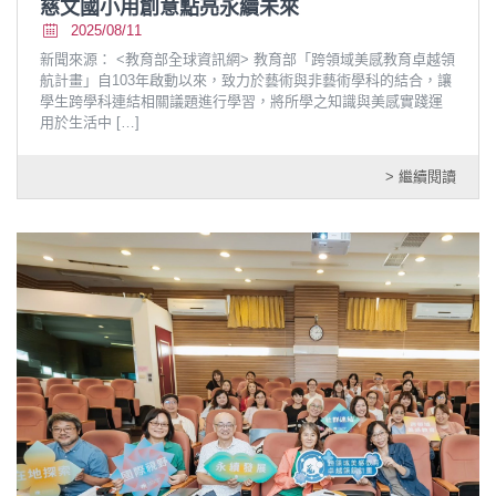
慈文國小用創意點亮永續未來
2025/08/11
新聞來源： <教育部全球資訊網> 教育部「跨領域美感教育卓越領
航計畫」自103年啟動以來，致力於藝術與非藝術學科的結合，讓
學生跨學科連結相關議題進行學習，將所學之知識與美感實踐運
用於生活中
[…]
> 繼續閱讀