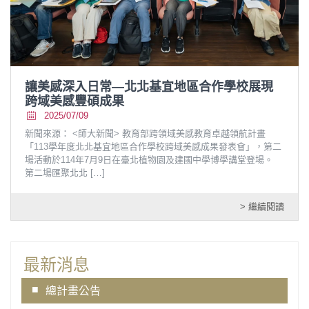
讓美感深入日常—北北基宜地區合作學校展現
跨域美感豐碩成果
2025/07/09
新聞來源： <師大新聞> 教育部跨領域美感教育卓越領航計畫
「113學年度北北基宜地區合作學校跨域美感成果發表會」，第二
場活動於114年7月9日在臺北植物園及建國中學博學講堂登場。
第二場匯聚北北
[…]
> 繼續閱讀
最新消息
總計畫公告