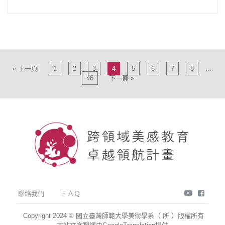
« 上一頁
1
2
3
4
5
6
7
8
...
46
下一頁 »
youtube
face
聯絡我們
ＦＡＱ
Copyright 2024 © 國立臺灣師範大學美術學系（ 所 ）版權所有