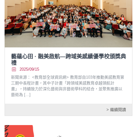
藝蘊心田 · 融美啟航—跨域美感績優學校頒獎典
禮
2025/09/15
新聞來源： <教育部全球資訊網> 教育部自103年推動美感教育第
三期中長程計畫，其中子計畫「跨領域美感教育卓越領航計
畫」，持續致力於深化藝術與非藝術學科的結合，並聚焦推廣以
藝術為
[…]
> 繼續閱讀