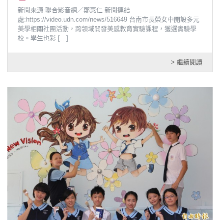
新聞來源:聯合影音網／鄭惠仁 新聞連結
處:https://video.udn.com/news/516649 台南市長榮女中開設多元
美學相關社團活動，跨領域開發美感教育實驗課程，獲選實驗學
校。學生也彩
[…]
> 繼續閱讀