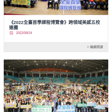
《2022全臺首學課程博覽會》跨領域美感五校
連攤
2022/09/24
> 繼續閱讀