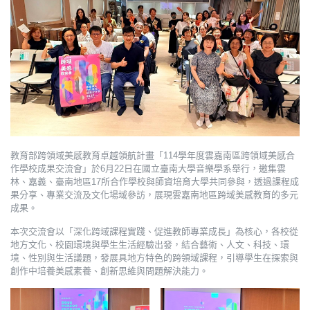
教育部跨領域美感教育卓越領航計畫「114學年度雲嘉南區跨領域美感合
作學校成果交流會」於6月22日在國立臺南大學音樂學系舉行，邀集雲
林、嘉義、臺南地區17所合作學校與師資培育大學共同參與，透過課程成
果分享、專業交流及文化場域參訪，展現雲嘉南地區跨域美感教育的多元
成果。
本次交流會以「深化跨域課程實踐、促進教師專業成長」為核心，各校從
地方文化、校園環境與學生生活經驗出發，結合藝術、人文、科技、環
境、性別與生活議題，發展具地方特色的跨領域課程，引導學生在探索與
創作中培養美感素養、創新思維與問題解決能力。