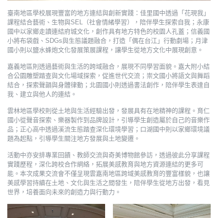
臺南地區學校展現豐富的地方連結與創新實踐：佳里國中透過「花現我」
課程結合藝術、生物與SEL（社會情緒學習），陪伴學生探索自我；永康
國中以家鄉走讀連結府城文化，創作具有地方特色的校園人孔蓋；信義國
小將布袋戲、SDGs與生態議題融合，打造「偶在台江」行動劇場；月津
國小則以鹽水蜂炮文化發展策展課程，讓學生從地方文化中展現創意。
嘉義地區則透過藝術與生活的跨域融合，展現不同學習面貌。嘉大附小結
合公園雕塑踏查與文化場域探索，促進世代交流；崇文國小將語文與舞蹈
結合，探索聲韻與身體律動；北園國小則透過書法創作，陪伴學生表達自
我、建立與他人的連結。
雲林地區學校則從土地與生活經驗出發，發展具有在地精神的課程。育仁
國小從聲音探索、樂器製作到品牌設計，引導學生創造屬於自己的音樂作
品；正心高中透過溪流生態踏查深化環境學習；口湖國中則以家鄉環境議
題為起點，引導學生關注地方發展與土地變遷。
活動中亦安排專業回饋、教師交流與奇美博物館參訪，透過彼此分享課程
實踐歷程，深化跨校合作網絡，拓展美感教育與地方資源連結的更多可
能。本次成果交流會不僅呈現雲嘉南地區跨域美感教育的豐富樣貌，也讓
美感學習持續在土地、文化與生活之間發生，陪伴學生從地方出發，看見
世界，培養面向未來的創造力與行動力。