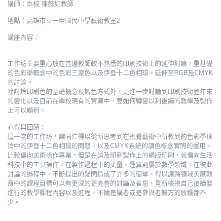
講師：本校 陳懿如教師
地點：高雄市立一甲國民中學藝術教室2
講座內容：
工作坊主要重心放在普遍教師較不熟悉的印刷技術上的延伸討論，重基礎
的色彩學概念中的色彩三原色以及伊登十二色相環，延伸至RGB及CMYK
的討論。
除討論印刷色的基礎概念及調色方式外，更進一步討論到印刷技術歷年來
的變化以及目前在學校現有的資源中，要如何轉變以利後續的教學及製作
上可以順利。
心得與回饋：
這一次的工作坊，讓同仁得以從新思考到在視覺藝術中所教到的色彩學理
論中的伊登十二色相環的問題，以及CMYK系統的調色概念實際的運用，
比較偏向美術操作專業，但是在論及印刷製作上的絹版印刷，就偏向生活
科技中的工具操作，在製作過程中的丈量、運算則屬於數學領域，在彼此
討論的過程中，不斷提出的疑問造成了許多的衝擊，得以讓跨領域美感教
育中的課程目標可以有更深的更完善的討論及省思，重新檢視自己後續要
進行的教學課程內容以及進程，不論是講者或是參與者雙方的收穫都不
少。