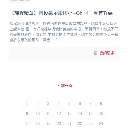
【課程精華】南投縣永康國小─Oh 葉！真有Tree
課程發展理念說明：以校內老樹美感教學的起點，讓學生感受每天
上課的校 園，有好幾棵無與倫比美麗的老樹，隨著四季，綻放不同
的美麗與哀愁，激發學 生對老樹產生情感，想要替老樹賦予另一種
屬於永康孩的風采，讓赤
[…]
閱讀更多
前一頁
1
2
3
4
5
6
7
8
9
10
11
12
13
14
15
16
17
18
19
20
21
22
23
24