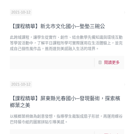
2021-10-12
【課程精華】新北市文化國小─墊墊三碗公
此跨域課程，讓學生從實作、創作、結合數學先備知識與環境互動
等學習活動中，了解平日課程所學可實際運用在生活體驗上，並完
成自己個性風作品，進而達到美感融入生活的境界。
閱讀更多
2021-10-12
【課程精華】屏東縣光春國小─發現藝術，探索檳
榔葉之美
以檳榔葉柄做為創意發想，指導學生裁製成扇子形狀，再運用蝶谷
巴特餐巾紙的圖案拼貼引導美感。