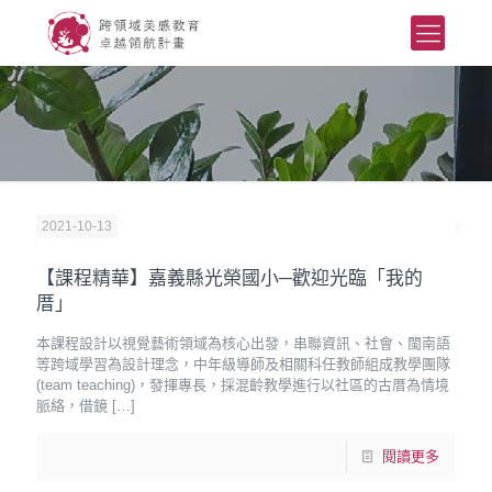
2021-10-13
【課程精華】嘉義縣光榮國小─歡迎光臨「我的
厝」
本課程設計以視覺藝術領域為核心出發，串聯資訊、社會、閩南語
等跨域學習為設計理念，中年級導師及相關科任教師組成教學團隊
(team teaching)，發揮專長，採混齡教學進行以社區的古厝為情境
脈絡，借鏡
[…]
閱讀更多