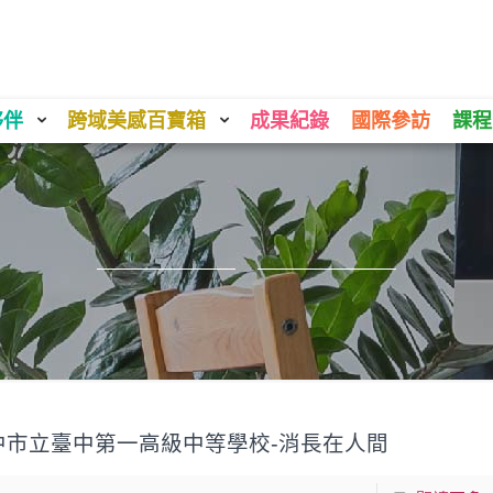
夥伴
跨域美感百寶箱
成果紀錄
國際參訪
課程
中市立臺中第一高級中等學校-消長在人間