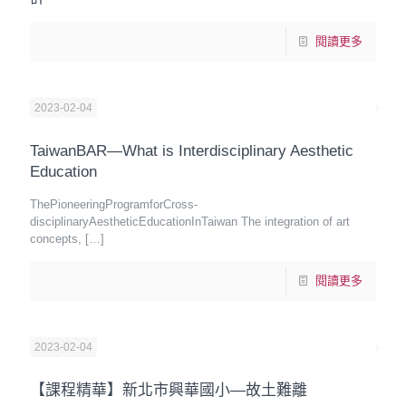
閱讀更多
2023-02-04
TaiwanBAR—What is Interdisciplinary Aesthetic
Education
ThePioneeringProgramforCross-
disciplinaryAestheticEducationInTaiwan The integration of art
concepts,
[…]
閱讀更多
2023-02-04
【課程精華】新北市興華國小—故土難離