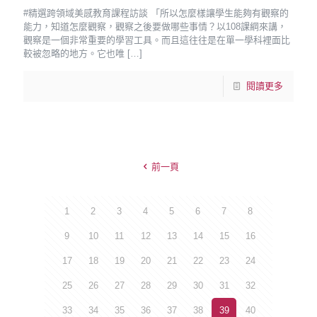
#精選跨領域美感教育課程訪談 「所以怎麼樣讓學生能夠有觀察的
能力，知道怎麼觀察，觀察之後要做哪些事情？以108課綱來講，
觀察是一個非常重要的學習工具。而且這往往是在單一學科裡面比
較被忽略的地方。它也唯
[…]
閱讀更多
前一頁
1
2
3
4
5
6
7
8
9
10
11
12
13
14
15
16
17
18
19
20
21
22
23
24
25
26
27
28
29
30
31
32
33
34
35
36
37
38
39
40