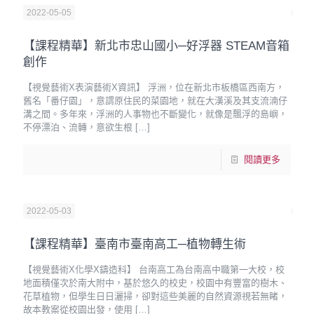
2022-05-05
【課程精華】新北市忠山國小─好浮器 STEAM音箱
創作
【視覺藝術X表演藝術X資訊】 浮洲，位在新北市板橋區西南方，
舊名「番仔園」，意謂原住民的菜園地，就在大漢溪及其支流湳仔
溝之間。多年來，浮洲的人事物也不斷變化，就像是飄浮的島嶼，
不停漂泊、流轉，意欲生根
[…]
閱讀更多
2022-05-03
【課程精華】臺南市臺南高工─植物轉生術
【視覺藝術X化學X鑄造科】 台南高工為台南高中職第一大校，校
地面積僅次於南大附中，基於悠久的校史，校園中有豐富的樹木、
花草植物，但學生日日灑掃，卻對這些美麗的自然資源視若無睹，
故本教案從校園出發，使用
[…]