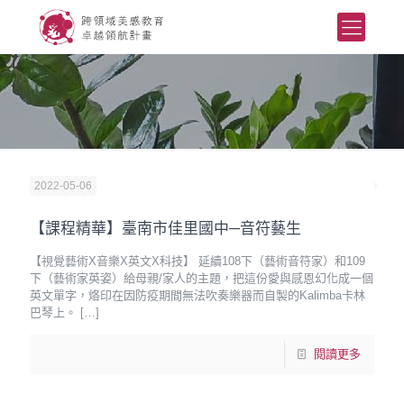
2022-05-06
【課程精華】臺南市佳里國中─音符藝生
【視覺藝術X音樂X英文X科技】 延續108下（藝術音符家）和109
下（藝術家英姿）給母親/家人的主題，把這份愛與感恩幻化成一個
英文單字，烙印在因防疫期間無法吹奏樂器而自製的Kalimba卡林
巴琴上。
[…]
閱讀更多