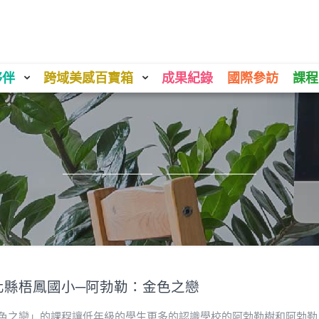
夥伴
跨域美感百寶箱
成果紀錄
國際參訪
課程
化縣梧鳳國小─阿勃勒：金色之戀
色之戀」的課程讓低年級的學生更多的認識學校的阿勃勒樹和阿勃勒