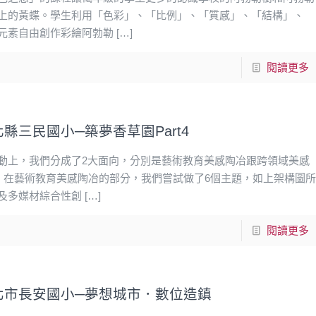
上的黃蝶。學生利用「色彩」、「比例」、「質感」、「結構」、
元素自由創作彩繪阿勃勒
[…]
閱讀更多
縣三民國小─築夢香草園Part4
動上，我們分成了2大面向，分別是藝術教育美感陶冶跟跨領域美感
。 在藝術教育美感陶冶的部分，我們嘗試做了6個主題，如上架構圖
及多媒材綜合性創
[…]
閱讀更多
北市長安國小─夢想城市．數位造鎮