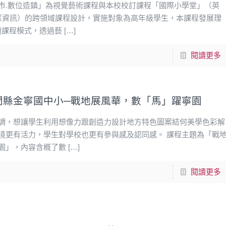
市.數位造鎮」為視覺藝術課程與本校校訂課程「國際小學堂」（英
（資訊）的跨領域課程設計，實施對象為高年級學生，本課程發展理
題課程模式，透過藝
[…]
閱讀更多
門縣金寧國中小─戰地展風華，數「馬」躍寧園
調，想讓學生利用想像力跟創造力設計地方特色圖案結何美學色彩解
境更有活力，學生對學校也更有參與感及認同感。 課程主題為「戰
園」，內容含概了數
[…]
閱讀更多