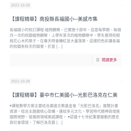
2021-10-28
【課程精華】南投縣長福國小─美感市集
長福國小的校訂課程-植物觀察，已實施十餘年，這是每學期、每個
月一次的校園植物觀察，上學年某次的植物觀察中，學生覺得校樹
桃花心木的葉子，在春天時會轉紅並大量落葉，這樣的色彩讓長福
的校園有秋天的錯覺。於是
[…]
閱讀更多
2021-10-28
【課程精華】臺中市仁美國小─光影巴洛克在仁美
￭課程教學方案主要結合廣達文教基金會「光影巴洛克」展覽計畫
資源，結合主題展核心架構，連結多元文化，學習時代精神與增進
國際視野，發展跨領域美感課程。 ￭認識十七世紀重要變動的歷史
與社會環境，了解巴洛克藝
[…]