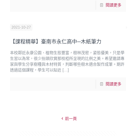
閱讀更多
2021-10-27
【課程精華】臺南市永仁高中─木紙筆力
本校鄰近永康公園、植物生態豐富，樹林茂密，姿態優美，只是學
生習以為常，很少抬頭欣賞那枝椏所呈現的比例之美。希望邀請專
家與學生分享樹種與木材特質，判斷哪些樹木適合製作成筆。期許
透過這個課程，學生可以貼近
[…]
閱讀更多
前一頁