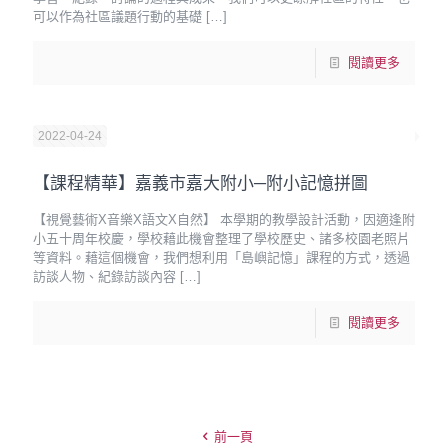
可以作為社區議題行動的基礎
[…]
閱讀更多
2022-04-24
【課程精華】嘉義市嘉大附小─附小記憶拼圖
【視覺藝術X音樂X語文X自然】 本學期的教學設計活動，因適逢附
小五十周年校慶，學校藉此機會整理了學校歷史、諸多校園老照片
等資料。藉這個機會，我們想利用「島嶼記憶」課程的方式，透過
訪談人物、紀錄訪談內容
[…]
閱讀更多
前一頁