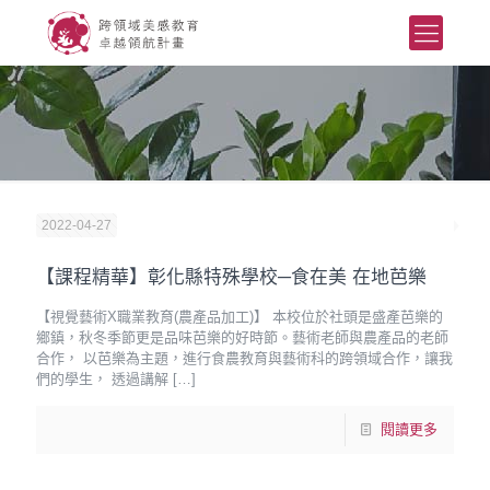
2022-04-27
【課程精華】彰化縣特殊學校─食在美 在地芭樂
【視覺藝術X職業教育(農產品加工)】 本校位於社頭是盛產芭樂的
鄉鎮，秋冬季節更是品味芭樂的好時節。藝術老師與農產品的老師
合作， 以芭樂為主題，進行食農教育與藝術科的跨領域合作，讓我
們的學生， 透過講解
[…]
閱讀更多