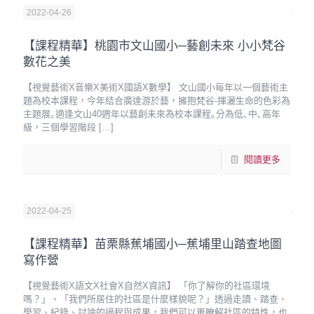
2022-04-26
【課程精華】桃園市文山國小─藝創未來 小小梵谷
數花之美
【視覺藝術X音樂X美術X國語X數學】 文山國小每年以一個藝術主
題為校本課程，今年結合廣達游於藝，擁抱梵谷-揮灑生命的色彩為
主題展｡適逢文山40週年以藝創未來為校本課程｡分為低､中､高年
級，三個學習階段
[…]
閱讀更多
2022-04-25
【課程精華】苗栗縣蕉埔國小─蕉埔里山踏查地圖
寫作營
【視覺藝術X語文X社會X自然X資訊】 「你了解你的社區環境
嗎？」、「我們所居住的社區是什麼樣貌呢？」透過走讀、踏查、
學習、紀錄、討論的過程與成果，我們可以更瞭解社區的特性，也