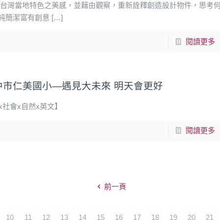
掘台灣當地特色之美感，並藉由觀察，重新詮釋創造設計物件，思考
純簡潔富有創意
[…]
閱讀更多
中市仁美國小—遇見大未來 明天會更好
x社會x自然x英文】
閱讀更多
前一頁
10
11
12
13
14
15
16
17
18
19
20
21