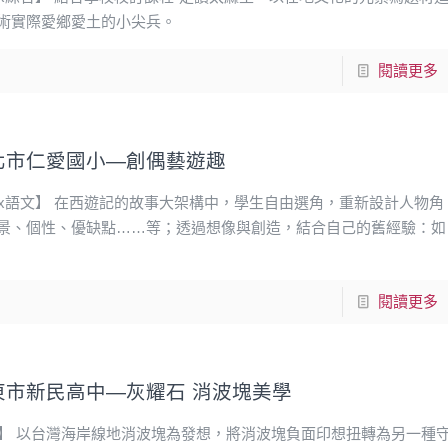
術實際愛鄉愛土的小尖兵。
閱讀更多
北市仁愛國小—創偶藝遊趣
演x語文】 在西遊記的故事大架構中，學生自由選角，重新設計人物角
景、個性、優缺點……等；透過想像與創造，結合自己的舊經驗：如
閱讀更多
東市新民高中—灰耀石 消波塊美學
科】 以台灣海岸線地消波塊為發想，將消波塊負面印想扭轉為另一種