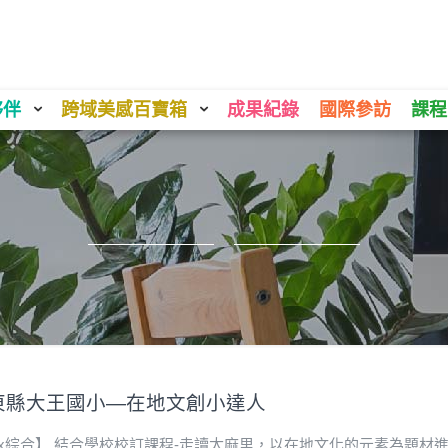
夥伴
跨域美感百寶箱
成果紀錄
國際參訪
課程
東縣大王國小—在地文創小達人
訊x綜合】 結合學校校訂課程-走讀太麻里，以在地文化的元素為題材