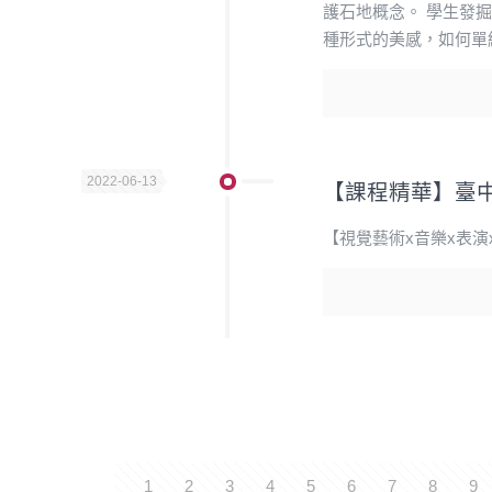
護石地概念。 學生發
種形式的美感，如何單
2022-06-13
【課程精華】臺
【視覺藝術x音樂x表演
1
2
3
4
5
6
7
8
9