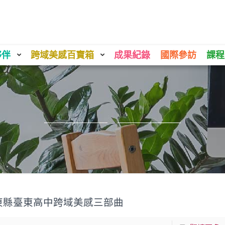
夥伴
跨域美感百寶箱
成果紀錄
國際參訪
課程
東縣臺東高中跨域美感三部曲