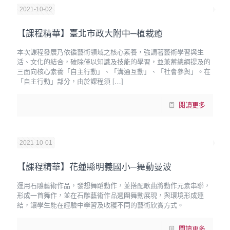
2021-10-02
【課程精華】臺北市政大附中─植栽癒
本次課程發展乃依循藝術領域之核心素養，強調著藝術學習與生
活、文化的結合，破除僅以知識及技能的學習，並兼蓄總綱提及的
三面向核心素養「自主行動」、「溝通互動」、「社會參與」。在
「自主行動」部分，由於課程須
[…]
閱讀更多
2021-10-01
【課程精華】花蓮縣明義國小─舞動曼波
運用石雕藝術作品，發想舞蹈動作，並搭配歌曲將動作元素串聯，
形成一首舞作，並在石雕藝術作品週圍舞動展現，與環境形成連
結，讓學生能在經驗中學習及收穫不同的藝術欣賞方式。
閱讀更多