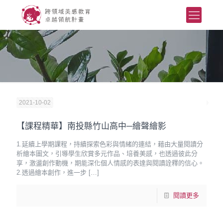
2021-10-02
【課程精華】南投縣竹山高中─繪聲繪影
1.延續上學期課程，持續探索色彩與情緒的連結，藉由大量閱讀分
析繪本圖文，引導學生欣賞多元作品、培養美感，也透過彼此分
享，激盪創作動機，期能深化個人情感的表達與閱讀詮釋的信心。
2.透過繪本創作，進一步
[…]
閱讀更多