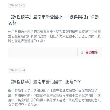
2021-10-05
【課程精華】臺南市新營國小─「彼得與狼」律動
玩藝
運用各種角色配合的音樂與樂器，學習肢體的律動與肢體互相碰觸
並去感受肢體所表達的語意，相信人與人互動不只是語言溝通，肢
體也能是表達溝通的工具。
閱讀更多
2021-10-04
【課程精華】臺南市善化國中─肥皂DIY
學生製作手工皂，各項材料的比例要很準確過程中需運用數科知
識，有關量杯的不同刻度學生撰寫實驗程序和手工皂配方時則可運
用中、英文科所學的知識。製作手工皂時，生則需思考如何配色具
有美感肥皂，並包裝。