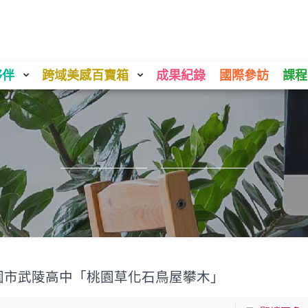
夥伴
跨域美感百寶箱
成果紀錄
國際參訪
課程
園市武陵高中「桃園草化石鳥屋攀木」